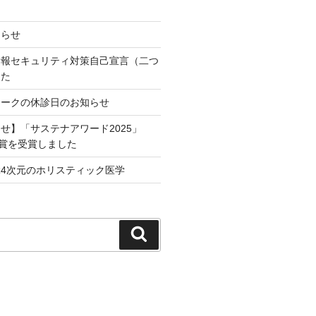
知らせ
情報セキュリティ対策自己宣言（二つ
した
イークの休診日のお知らせ
せ】「サステナアワード2025」
 Lab賞を受賞しました
4次元のホリスティック医学
検
索