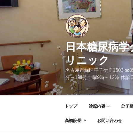
コ
ン
テ
ン
ツ
へ
日本糖尿病学
ス
キ
リニック
ッ
プ
名古屋市緑区平子ケ丘1503 ☎05
分～19時) 土曜9時～12時 
トップ
診療内容
分子
高橋院長
お問い合わせ