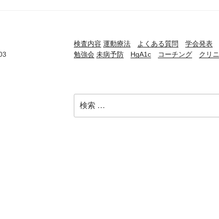
検査内容
運動療法
よくある質問
学会発表
03
勉強会
未病予防
HgA1c
コーチング
クリ
検
索:
）