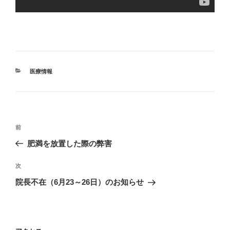
カ
医療情報
テ
ゴ
リ
ー
投
過
前
稿
去
肥満を放置した際の弊害
ナ
の
ビ
投
次
次
稿
ゲ
の
院長不在（6月23～26日）のお知らせ
投
ー
稿
シ
ョ