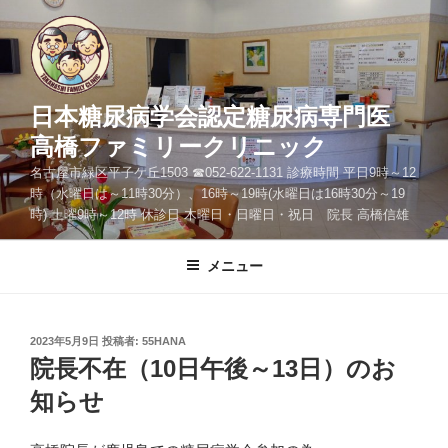
コ
ン
テ
ン
ツ
日本糖尿病学会認定糖尿病専門医
へ
高橋ファミリークリニック
ス
名古屋市緑区平子ケ丘1503 ☎052-622-1131 診療時間 平日9時～12
キ
時（水曜日は～11時30分）、16時～19時(水曜日は16時30分～19
ッ
時) 土曜9時～12時 休診日 木曜日・日曜日・祝日 院長 高橋信雄
プ
メニュー
投
2023年5月9日
投稿者:
55HANA
稿
院長不在（10日午後～13日）のお
日:
知らせ